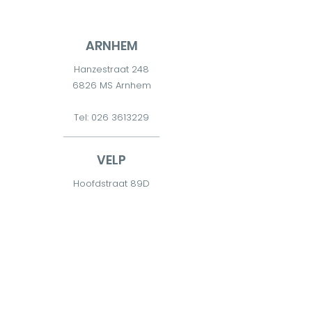
ARNHEM
Hanzestraat 248
6826 MS Arnhem
Tel:
026 3613229
VELP
Hoofdstraat 89D
6881 TD Velp
Tel:
026 7511300
DIEREN
Diderna 2