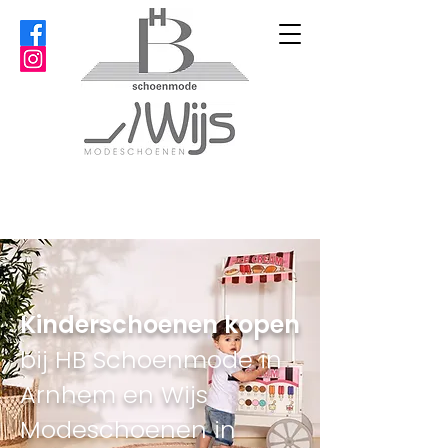
Kinderschoenen kopen
bij HB Schoenmode in
Arnhem en Wijs
Modeschoenen in