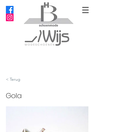
< Terug
Gola