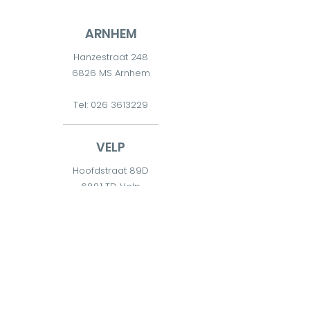
ARNHEM
Hanzestraat 248
6826 MS Arnhem
Tel:
026 3613229
VELP
Hoofdstraat 89D
6881 TD Velp
Tel:
026 7511300
DIEREN
Diderna 2
6951 CW Dieren