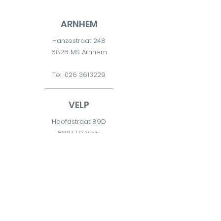
ARNHEM
Hanzestraat 248
6826 MS Arnhem
Tel:
026 3613229
VELP
Hoofdstraat 89D
6881 TD Velp
Tel:
026 7511300
DIEREN
Diderna 2
6951 CW Dieren