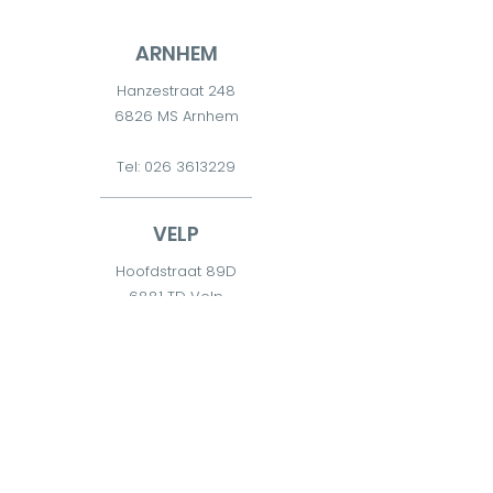
ARNHEM
Hanzestraat 248
6826 MS Arnhem
Tel:
026 3613229
VELP
Hoofdstraat 89D
6881 TD Velp
Tel:
026 7511300
DIEREN
Diderna 2
6951 CW Dieren