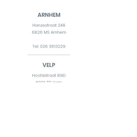
ARNHEM
Hanzestraat 248
6826 MS Arnhem
Tel:
026 3613229
VELP
Hoofdstraat 89D
6881 TD Velp
Tel:
026 7511300
DIEREN
Diderna 2
6951 CW Dieren