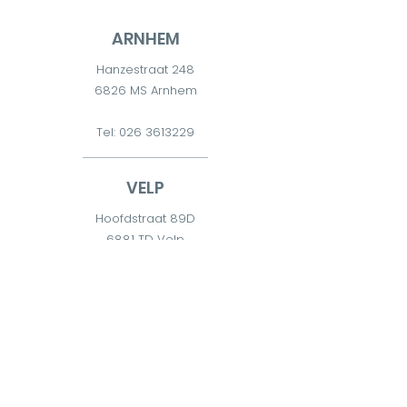
ARNHEM
Hanzestraat 248
6826 MS Arnhem
Tel:
026 3613229
VELP
Hoofdstraat 89D
6881 TD Velp
Tel:
026 7511300
DIEREN
Diderna 2
6951 CW Dieren