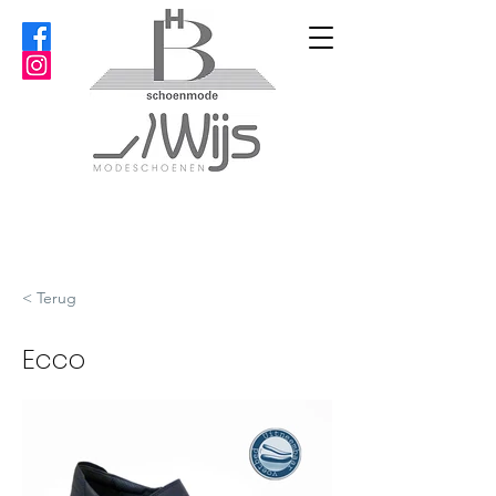
< Terug
Ecco