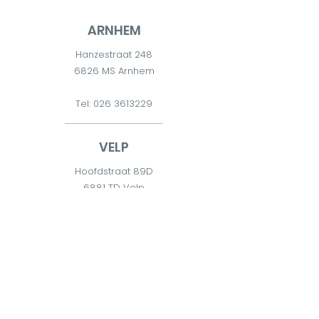
ARNHEM
Hanzestraat 248
6826 MS Arnhem
Tel:
026 3613229
VELP
Hoofdstraat 89D
6881 TD Velp
Tel:
026 7511300
DIEREN
Diderna 2
6951 CW Dieren