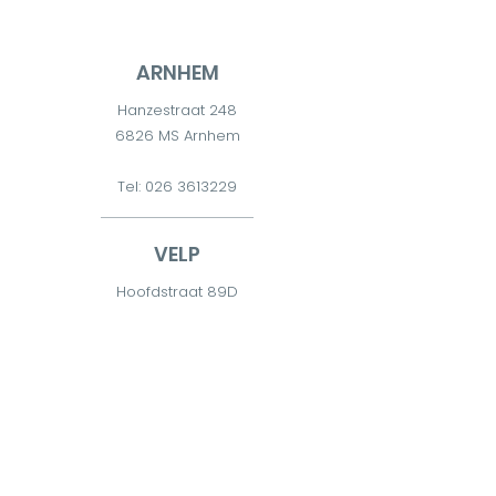
ARNHEM
Hanzestraat 248
6826 MS Arnhem
Tel:
026 3613229
VELP
Hoofdstraat 89D
6881 TD Velp
Tel:
026 7511300
DIEREN
Diderna 2