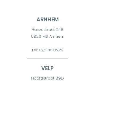
ARNHEM
Hanzestraat 248
6826 MS Arnhem
Tel:
026 3613229
VELP
Hoofdstraat 89D
6881 TD Velp
Tel:
026 7511300
DIEREN
Diderna 2