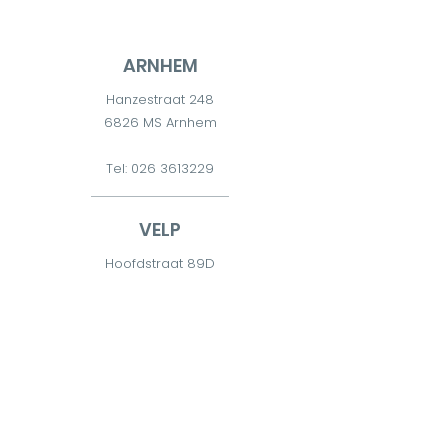
ARNHEM
Hanzestraat 248
6826 MS Arnhem
Tel:
026 3613229
VELP
Hoofdstraat 89D
6881 TD Velp
Tel:
026 7511300
DIEREN
Diderna 2