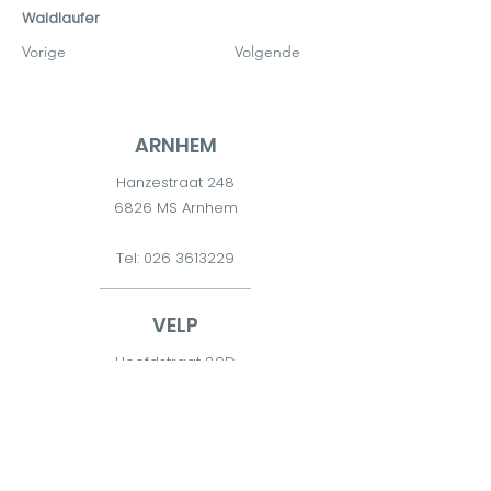
Waldlaufer
Vorige
Volgende
ARNHEM
Hanzestraat 248
6826 MS Arnhem
Tel:
026 3613229
VELP
Hoofdstraat 89D
6881 TD Velp
Tel:
026 7511300