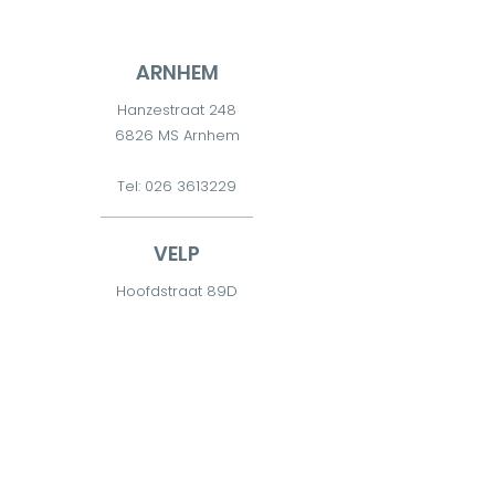
ARNHEM
Hanzestraat 248
6826 MS Arnhem
Tel:
026 3613229
VELP
Hoofdstraat 89D
6881 TD Velp
Tel:
026 7511300
DIEREN
Diderna 2