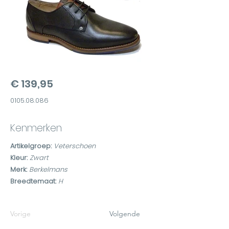
€ 139,95
0105.08.086
Kenmerken
Artikelgroep:
Veterschoen
Kleur:
Zwart
Merk:
Berkelmans
Breedtemaat:
H
Vorige
Volgende