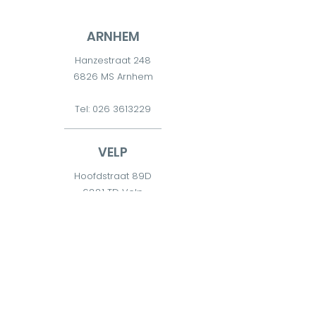
ARNHEM
Hanzestraat 248
6826 MS Arnhem
Tel:
026 3613229
VELP
Hoofdstraat 89D
6881 TD Velp
Tel:
026 7511300
DIEREN
Diderna 2
6951 CW Dieren