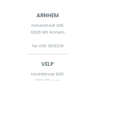
ARNHEM
Hanzestraat 248
6826 MS Arnhem
Tel:
026 3613229
VELP
Hoofdstraat 89D
6881 TD Velp
Tel:
026 7511300
DIEREN
Diderna 2
6951 CW Dieren