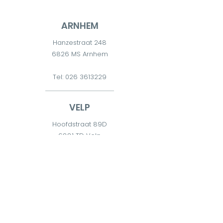
ARNHEM
Hanzestraat 248
6826 MS Arnhem
Tel:
026 3613229
VELP
Hoofdstraat 89D
6881 TD Velp
Tel:
026 7511300
DIEREN
Diderna 2
6951 CW Dieren