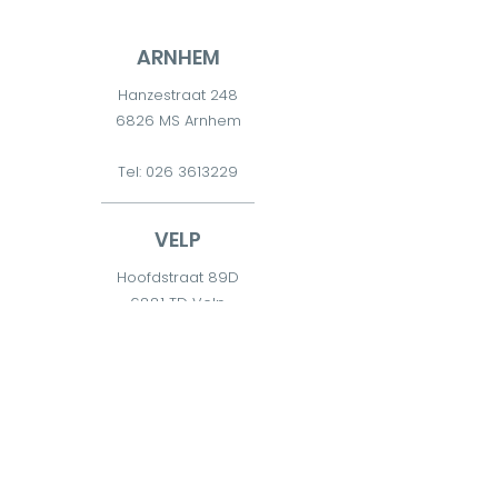
ARNHEM
Hanzestraat 248
6826 MS Arnhem
Tel:
026 3613229
VELP
Hoofdstraat 89D
6881 TD Velp
Tel:
026 7511300
DIEREN
Diderna 2
6951 CW Dieren