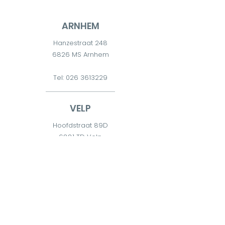
ARNHEM
Hanzestraat 248
6826 MS Arnhem
Tel:
026 3613229
VELP
Hoofdstraat 89D
6881 TD Velp
Tel:
026 7511300
DIEREN
Diderna 2
6951 CW Dieren